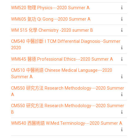
WM520 物理 Physics---2020 Summer A
WM605 氣功 Qi Gong---2020 Summer A
WM 515 化學 Chemistry -2020 summer B
CM540 中醫診斷 I TCM Differential Diagnosis--Summer
2020
WM645 醫德 Professional Ethics---2020 Summer A
CM510 中醫術語 Chinese Medical Language---2020
Summer A
CM550 研究方法 Research Methodology---2020 Summer
A
CM550 研究方法 Research Methodology---2020 Summer
B
WM540 西醫術語 W.Med.Terminology---2020 Summer A