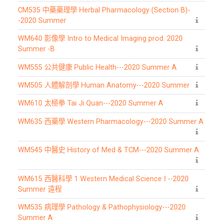
CM535 中藥藥理學 Herbal Pharmacology (Section B)-
-2020 Summer
WM640 影像學 Intro to Medical Imaging prod. 2020
Summer -B
WM555 公共健康 Public Health---2020 Summer A
WM505 人體解剖學 Human Anatomy---2020 Summer
WM610 太極拳 Tai Ji Quan---2020 Summer A
WM635 西藥學 Western Pharmacology---2020 Summer A
WM545 中醫史 History of Med & TCM---2020 Summer A
WM615 西醫科學 1 Western Medical Science I --2020
Summer 遠程
WM535 病理學 Pathology & Pathophysiology---2020
Summer A